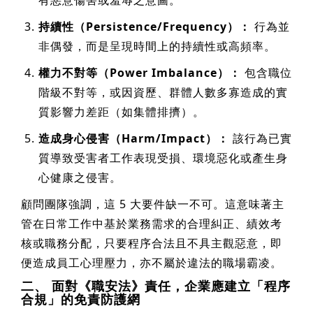
有惡意傷害或羞辱之意圖。
持續性（Persistence/Frequency）：
行為並
非偶發，而是呈現時間上的持續性或高頻率。
權力不對等（Power Imbalance）：
包含職位
階級不對等，或因資歷、群體人數多寡造成的實
質影響力差距（如集體排擠）。
造成身心侵害（Harm/Impact）：
該行為已實
質導致受害者工作表現受損、環境惡化或產生身
心健康之侵害。
顧問團隊強調，這 5 大要件缺一不可。這意味著主
管在日常工作中基於業務需求的合理糾正、績效考
核或職務分配，只要程序合法且不具主觀惡意，即
便造成員工心理壓力，亦不屬於違法的職場霸凌。
二、 面對《職安法》責任，企業應建立「程序
合規」的免責防護網