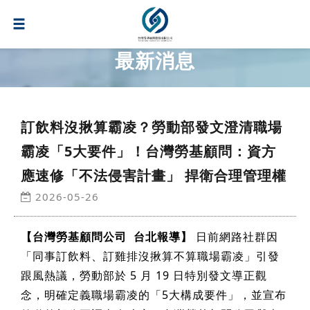
最新消息
訂飲料沒揪算霸凌？勞動部發文澄清職場
霸凌「5大要件」！台灣勞基顧問：資方
應速修「不法侵害計畫」 捍衛合理管理權
2026-05-26
【台灣勞基顧問公司 台北報導】
日前網路社群因
「同事訂飲料、訂雞排沒揪算不算職場霸凌」引發
跟風熱議，勞動部於 5 月 19 日特別發文導正觀
念，明確定義職場霸凌的「5大構成要件」，並宣布