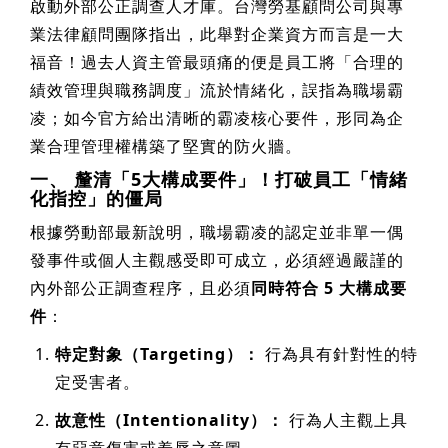
啟動外部公正調查人才庫。台灣勞基顧問公司與專
業法律顧問團隊指出，此舉對企業資方而言是一大
福音！過去人資主管最頭痛的便是員工將「合理的
績效管理與職務調度」流於情緒化，誤指為職場霸
凌；如今官方給出清晰的霸凌核心要件，形同為企
業合理管理權構築了堅實的防火牆。
一、 釐清「5大構成要件」！打破員工「情緒
化指控」的僵局
根據勞動部最新說明，職場霸凌的認定並非單一偶
發事件或個人主觀感受即可成立，必須經過嚴謹的
內外部公正調查程序，且必須
同時符合 5 大構成要
件
：
特定對象（Targeting）：
行為具有針對性的特
定受害者。
故意性（Intentionality）：
行為人主觀上具