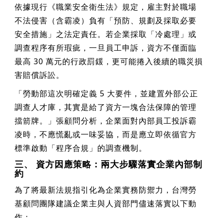
依據現行《職業安全衛生法》規定，雇主對於職場
不法侵害（含霸凌）負有「預防、規劃及採取必要
安全措施」之法定責任。若企業採取「冷處理」或
調查程序有所瑕疵，一旦員工申訴，資方不僅面臨
最高 30 萬元的行政罰鍰，更可能捲入後續的職災損
害賠償訴訟。
「勞動部這次明確定義 5 大要件，並建置外部公正
調查人才庫，其實是給了資方一塊合法保障的管理
擋箭牌。」張顧問分析，企業面對內部員工投訴霸
凌時，不應慌亂或一味妥協，而是應立即依循官方
標準啟動「程序合規」的調查機制。
三、 資方因應策略：兩大步驟落實企業內部制
約
為了將最新法規指引化為企業實務防禦力，台灣勞
基顧問團隊建議企業主與人資部門儘速落實以下動
作：