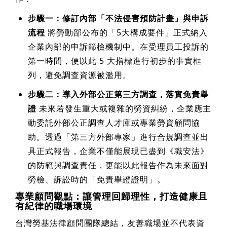
步驟一：修訂內部「不法侵害預防計畫」與申訴
流程
將勞動部公布的「5大構成要件」正式納入
企業內部的申訴篩檢機制中。在受理員工投訴的
第一時間，便以此 5 大指標進行初步的事實框
列，避免調查資源被濫用。
步驟二：導入外部公正第三方調查，落實免責舉
證
未來若發生重大或複雜的勞資糾紛，企業應主
動委託外部公正調查人才庫或專業勞資顧問協
助。透過「第三方外部專家」進行合規調查並出
具正式報告，企業不僅能展現已盡到《職安法》
的防範與調查責任，更能以此報告作為未來面對
勞檢、訴訟時的「免責舉證證明」。
專業顧問觀點：讓管理回歸理性，打造健康且
有紀律的職場環境
台灣勞基法律顧問團隊總結，友善職場並不代表資