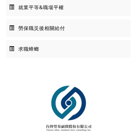
就業平等&職場平權
勞保職災後相關給付
求職蟑螂