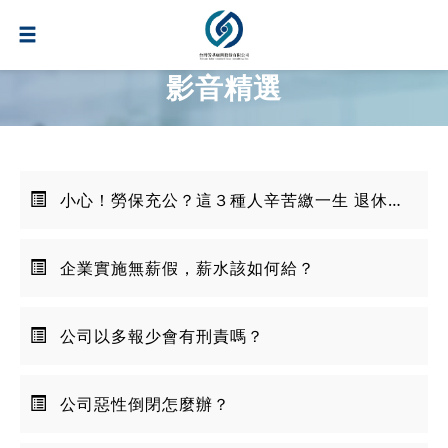
影音精選
小心！勞保充公？這３種人辛苦繳一生 退休一毛都領不到？
企業實施無薪假，薪水該如何給？
公司以多報少會有刑責嗎？
公司惡性倒閉怎麼辦？