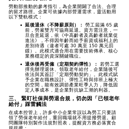
勞動部推動的參考指引，為企業開闢了合法、合理
的留才路徑。企業可依據內部營運需求，靈活動用
以下雙軌模式：
延後退休（不降薪原則）：
勞工屆滿 65 歲
前，勞雇雙方可協商延退。資方需注意，一
旦合意延退，依《中高齡者及高齡者就業促
進法》，不得因年齡而給予薪資或福利上的
差別待遇（違者可處 30 萬至 150 萬元罰
鍰）。此模式適合用在需要技術傳承、核心
業務穩定的資深關鍵職位。
退休後再受僱（定期契約彈性）：
若勞工選
擇先辦理退休、領取老年給付，企業隨後可
依法與其簽訂「定期勞動契約」。此模式賦
予企業在職務設計、彈性工時與排班上極大
的空間，能有效調節產業旺季人力，降低固
定人事成本，是企業對抗缺工潮的利器。
三、 緊盯社保與勞退合規，切勿因「已領老年
給付」踩雷觸法
在成本控管上，許多中小企業常誤以為勞工只要請
領了勞保老年給付，重回職場就不用提撥勞退。顧
問團隊特別製作法規對照表，提醒資方務必落實合
規提撥：