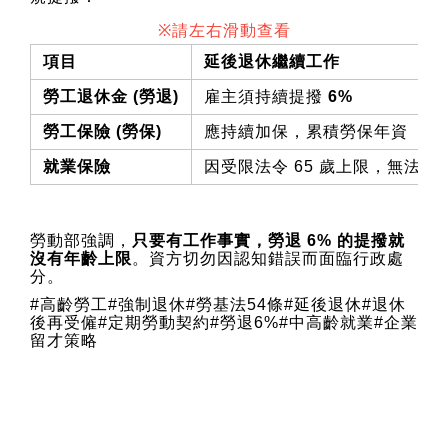
※請左右滑動查看
項目
延後退休繼續工作
勞工退休金 (勞退)
雇主須持續提撥
6%
勞工保險 (勞保)
應持續加保，累積勞保年資
就業保險
因受限法令 65 歲上限，無法續
勞動部強調，
只要有工作事實，勞退 6% 的提撥就
沒有年齡上限
。資方切勿因認知錯誤而面臨行政處
分。
#高齡勞工#強制退休#勞基法54條#延後退休#退休
後再受僱#定期勞動契約#勞退6%#中高齡就業#企業
留才策略