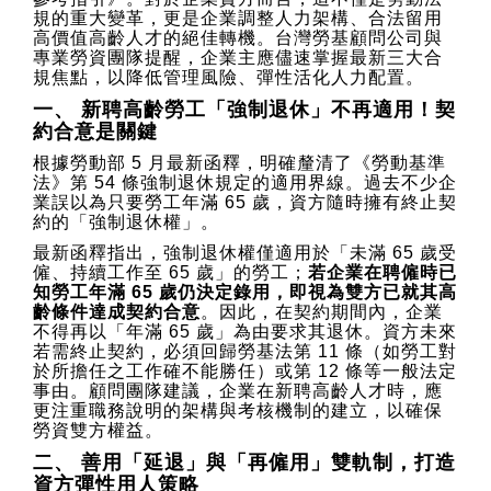
規的重大變革，更是企業調整人力架構、合法留用
高價值高齡人才的絕佳轉機。台灣勞基顧問公司與
專業勞資團隊提醒，企業主應儘速掌握最新三大合
規焦點，以降低管理風險、彈性活化人力配置。
一、 新聘高齡勞工「強制退休」不再適用！契
約合意是關鍵
根據勞動部 5 月最新函釋，明確釐清了《勞動基準
法》第 54 條強制退休規定的適用界線。過去不少企
業誤以為只要勞工年滿 65 歲，資方隨時擁有終止契
約的「強制退休權」。
最新函釋指出，強制退休權僅適用於「未滿 65 歲受
僱、持續工作至 65 歲」的勞工；
若企業在聘僱時已
知勞工年滿 65 歲仍決定錄用，即視為雙方已就其高
齡條件達成契約合意
。因此，在契約期間內，企業
不得再以「年滿 65 歲」為由要求其退休。資方未來
若需終止契約，必須回歸勞基法第 11 條（如勞工對
於所擔任之工作確不能勝任）或第 12 條等一般法定
事由。顧問團隊建議，企業在新聘高齡人才時，應
更注重職務說明的架構與考核機制的建立，以確保
勞資雙方權益。
二、 善用「延退」與「再僱用」雙軌制，打造
資方彈性用人策略