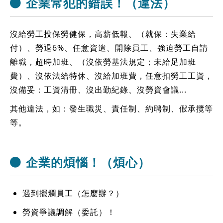
企業常犯的錯誤！（違法）
沒給勞工投保勞健保，高薪低報、（就保：失業給
付）、勞退6%、任意資遣、開除員工、強迫勞工自請
離職，超時加班、（沒依勞基法規定；未給足加班
費）、沒依法給特休、沒給加班費，任意扣勞工工資，
沒備妥：工資清冊、沒出勤紀錄、沒勞資會議...
其他違法，如：發生職災、責任制、約聘制、假承攬等
等。
企業的煩惱！（煩心）
遇到擺爛員工（怎麼辦？）
勞資爭議調解（委託）！