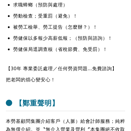
求職蟑螂（預防與處理）
勞動檢查；受重罰（避免）！
被勞工檢舉、勞工提告（怎麼辦？）！
勞健保以多報少高薪低報；（預防與諮詢）！
勞健保局逕調查核（省稅節費、免受罰）！
【30年 專業委託處理／任何勞資問題...免費諮詢】
把老闆的煩心變安心！
【鄭重聲明】
本勞基顧問集團介紹客戶（人脈）給會計師服務；純粹
為無償介紹。並〝無介入營業及營利〞本集團絕不收取