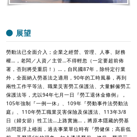
展望
勞動法已全面介入；企業之經營、管理、人事、財務
權…，老闆／人資／主管…不得輕忽（一定要超前佈
署，否則將受重罰！）…，自民國87年，除特定行業
外，全面納入勞基法之適用，90年的工時風暴，再到
兩性工作平等法、職業災害勞工保護法、大量解僱勞工
保護法等，尤以94年七月一日『勞工退休金條例』，
105年強制『一例一休』、109年『勞動事件法勞動法
庭』、110年勞工職業災害保險及保護法、113年3/8
日（婦女節）性工法…上路實施…，將原本隱藏的勞基
法問題浮上檯面，過去事業單位時有『勞健保；高薪低