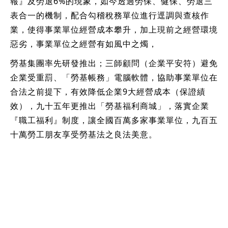
報』及勞退6%的現象，如今透過勞保、健保、勞退三
表合一的機制，配合勾稽稅務單位進行逕調與查核作
業，使得事業單位經營成本攀升，加上現前之經營環境
惡劣，事業單位之經營有如風中之燭，
勞基集團率先研發推出；三師顧問（企業平安符）避免
企業受重罰、「勞基帳務」電腦軟體，協助事業單位在
合法之前提下，有效降低企業9大經營成本（保證績
效），九十五年更推出「勞基福利商城」，落實企業
『職工福利』制度，讓全國百萬多家事業單位，九百五
十萬勞工朋友享受勞基法之良法美意。