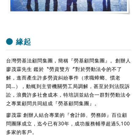
緣起
台灣勞基法顧問集團，簡稱『勞基顧問集團』。創辦人
廖茂霖先生 鑑於〝勞資雙方〞對於勞動法令的不了
解，進而產生許多勞資糾紛事件（求職蟑螂、慣老
闆…），動輒到主管機關勞工局調解，甚至於到法院訴
訟，浪費許多社會成本，特培訓並結合一群對勞動法令
之專業顧問共同組成『勞基顧問集團』。
廖茂霖 創辦人結合專業的『會計師、勞務師』百位顧
問團隊成立，迄今已有30年，成功服務輔導超過5,100
多家的客戶。